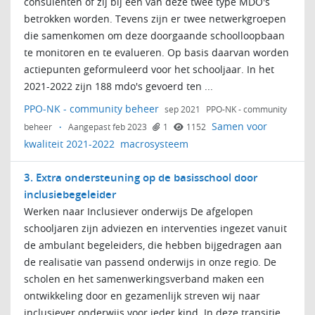
consulenten of zij bij een van deze twee type MDO's
betrokken worden. Tevens zijn er twee netwerkgroepen
die samenkomen om deze doorgaande schoolloopbaan
te monitoren en te evalueren. Op basis daarvan worden
actiepunten geformuleerd voor het schooljaar. In het
2021-2022 zijn 188 mdo's gevoerd ten ...
PPO-NK - community beheer
sep 2021
PPO-NK - community
Samen voor
beheer
·
Aangepast feb 2023
1
1152
kwaliteit 2021-2022
macrosysteem
3. Extra ondersteuning op de basisschool door
inclusiebegeleider
Werken naar Inclusiever onderwijs De afgelopen
schooljaren zijn adviezen en interventies ingezet vanuit
de ambulant begeleiders, die hebben bijgedragen aan
de realisatie van passend onderwijs in onze regio. De
scholen en het samenwerkingsverband maken een
ontwikkeling door en gezamenlijk streven wij naar
inclusiever onderwijs voor ieder kind. In deze transitie