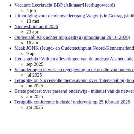
Vacature Leerkracht BBP (Alkmaar/Heerhugowaard)
4 jun
Uitnodiging voor de nieuwe leergang Wegwijs in Gedrag (sluit
13 mei
Nieuwsbrief april 2026
23 apr
Oudercafé: Kijk achter mijn gedrag (uitnodiging 29-10-2026)
16 apr
Maak JONK (Jeugd- en Oudersteunpunt Noord-Kennemerland) z
9 apr
Het is gelukt! Vijftien afleveringen van de podcast Als het and
sep 2025
Veranderingen in wet- en regelgeving in de positie van ouders e
jul 2025
Terugblik op Succesvolle thema avond over ‘Intensiteit bij (ho
jun 2025
Eerste podcast over passend onderwijs - initiatief van de net
apr 2025
Terugblik conferentie inclusief onderwijs op 25 februari 2025
apr 2025