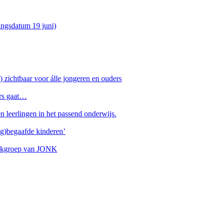
ingsdatum 19 juni)
ichtbaar voor álle jongeren en ouders
ers gaat…
n leerlingen in het passend onderwijs.
og)begaafde kinderen’
werkgroep van JONK