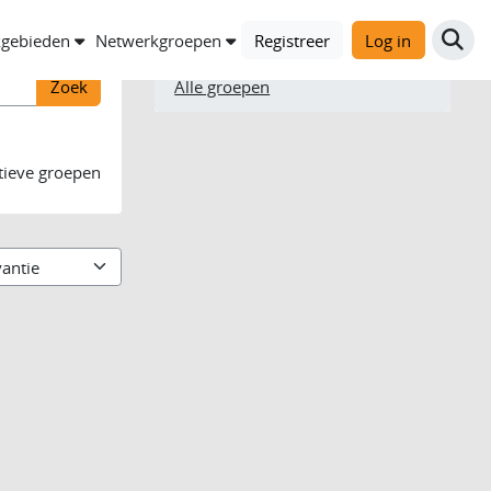
Filter
gebieden
Netwerkgroepen
Registreer
Log in
Alle groepen
tieve groepen