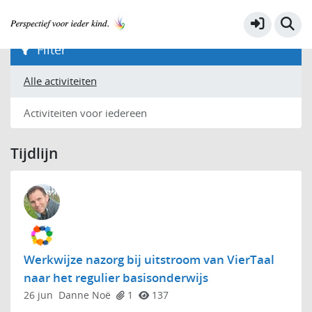
Filters
Recent actief
Recente groepen
Filter
Alle activiteiten
Activiteiten voor iedereen
Tijdlijn
Werkwijze nazorg bij uitstroom van VierTaal
naar het regulier basisonderwijs
26 jun
Danne Noë
1
137