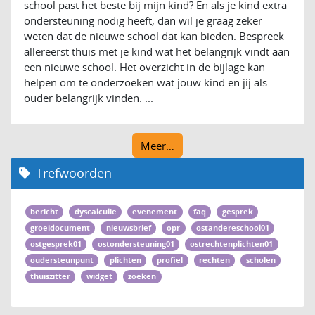
school past het beste bij mijn kind? En als je kind extra
ondersteuning nodig heeft, dan wil je graag zeker
weten dat de nieuwe school dat kan bieden. Bespreek
allereerst thuis met je kind wat het belangrijk vindt aan
een nieuwe school. Het overzicht in de bijlage kan
helpen om te onderzoeken wat jouw kind en jij als
ouder belangrijk vinden. ...
Meer…
Trefwoorden
bericht
dyscalculie
evenement
faq
gesprek
groeidocument
nieuwsbrief
opr
ostandereschool01
ostgesprek01
ostondersteuning01
ostrechtenplichten01
oudersteunpunt
plichten
profiel
rechten
scholen
thuiszitter
widget
zoeken