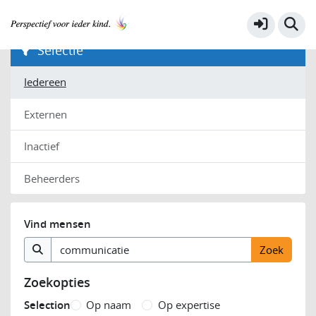
Filters
Selectie
Iedereen
Externen
Inactief
Beheerders
Vind mensen
Zoekopties
Selection
Op naam
Op expertise